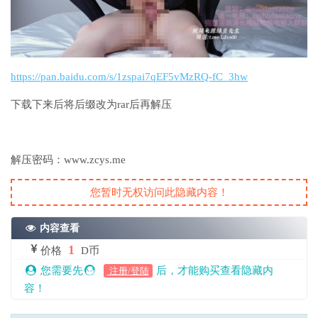
https://pan.baidu.com/s/1zspai7qEF5vMzRQ-fC_3hw
下载下来后将后缀改为rar后再解压
解压密码：www.zcys.me
您暂时无权访问此隐藏内容！
内容查看
1
价格
D币
您需要先
后，才能购买查看隐藏内
注册/登陆
容！