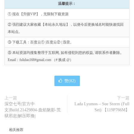
温馨提示：
① 现在【升级VIP】，无限制下载资源
② 强烈建议大家收藏【本站永久地址】，以便今后更换域名时能快速找回
本站点。
③ 下载工具：百度云① |百度云② | 迅雷。
⑤ 本站资源均搜集整理于互联网, 如有侵犯到您的权益, 请联系作者删除。
Email：fulidao168#gmail.com （# 换成 @）
赞(
82
)
上一篇
下一篇
深空七号|官方中
Lada Lyumos – Sue Storm (Full
文|Build.21429804-血焰魅影-荒
Set) 【119P766M】
狱邪息|解压即撸|
相关推荐