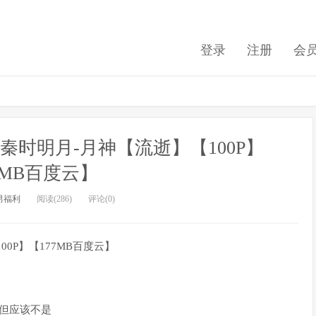
登录
注册
会
9）秦时明月-月神【流逝】【100P】
7MB百度云】
男福利
阅读(286)
评论(0)
00P】【177MB百度云】
但应该不是