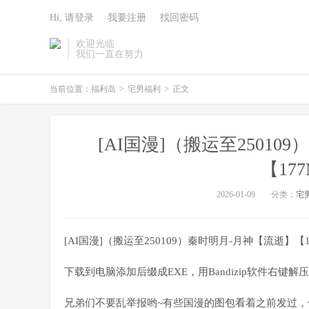
Hi, 请登录
我要注册
找回密码
欢迎光临
我们一直在努力
当前位置：
福利岛
>
宅男福利
>
正文
[AI国漫]（搬运至25010
【17
2026-01-09
分类：
宅
[AI国漫]（搬运至250109）秦时明月-月神【流逝】【1
下载到电脑添加后缀成EXE，用Bandizip软件右键解压
兄弟们不要乱举报哟~有些国漫的图包看着之前发过，