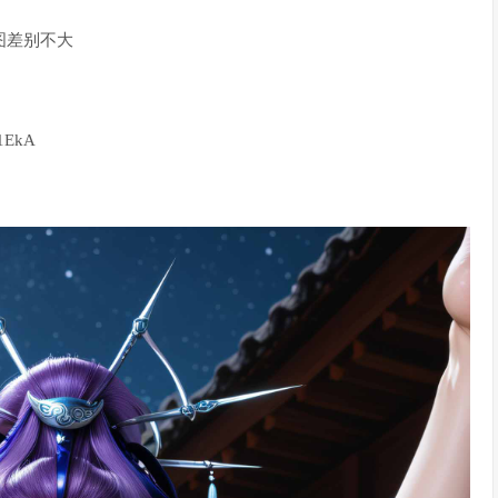
图差别不大
O1EkA