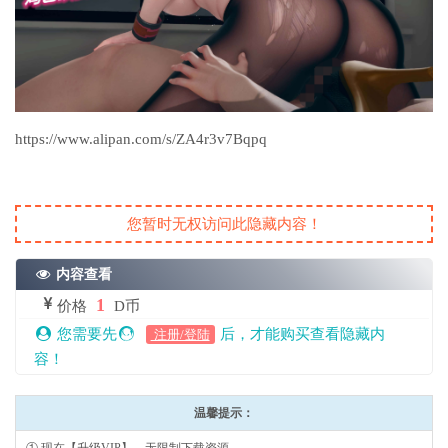
https://www.alipan.com/s/ZA4r3v7Bqpq
您暂时无权访问此隐藏内容！
内容查看
1
价格
D币
您需要先
后，才能购买查看隐藏内
注册/登陆
容！
温馨提示：
① 现在【升级VIP】，无限制下载资源