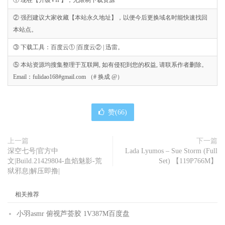
② 强烈建议大家收藏【本站永久地址】，以便今后更换域名时能快速找回
本站点。
③ 下载工具：百度云① |百度云② | 迅雷。
⑤ 本站资源均搜集整理于互联网, 如有侵犯到您的权益, 请联系作者删除。
Email：fulidao168#gmail.com （# 换成 @）
赞(
66
)
上一篇
下一篇
深空七号|官方中
Lada Lyumos – Sue Storm (Full
文|Build.21429804-血焰魅影-荒
Set) 【119P766M】
狱邪息|解压即撸|
相关推荐
小羽asmr 俯视芦荟胶 1V387M百度盘