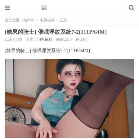
当前位置：
福利岛
>
宅男福利
>
正文
[糖果的骑士] 催眠淫纹系统7-2[111P/64M]
2026-01-09
分类：
宅男福利
阅读(216)
评论(0)
[糖果的骑士] 催眠淫纹系统7-2[111P/64M]