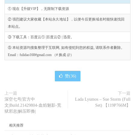
① 现在【升级VIP】，无限制下载资源
② 强烈建议大家收藏【本站永久地址】，以便今后更换域名时能快速找回
本站点。
③ 下载工具：百度云① |百度云② | 迅雷。
⑤ 本站资源均搜集整理于互联网, 如有侵犯到您的权益, 请联系作者删除。
Email：fulidao168#gmail.com （# 换成 @）
赞(
36
)
上一篇
下一篇
深空七号|官方中
Lada Lyumos – Sue Storm (Full
文|Build.21429804-血焰魅影-荒
Set) 【119P766M】
狱邪息|解压即撸|
相关推荐