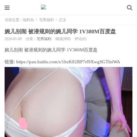
当前位置：
福利岛
>
宅男福利
>
正文
婉儿别闹 被潜规则的婉儿同学 1V380M百度盘
2026-01-09
分类：
宅男福利
阅读(989)
评论(0)
婉儿别闹 被潜规则的婉儿同学 1V380M百度盘
链接: https://pan.baidu.com/s/1bzK82RP7rf9XwgSGTlniWA