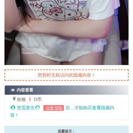
您暂时无权访问此隐藏内容！
内容查看
1
价格
D币
您需要先
后，才能购买查看隐藏内
注册/登陆
容！
温馨提示：