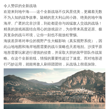
令人赞叹的全新战场
欢迎来到地中海——这个全新战场不仅风景优美，更藏着无数
不为人知的战争故事。陡峭的意大利山间小路、绝美的地中海
海岸、广袤的北非沙漠，到处都是你与凶猛敌人交战的战场！
精美的游戏画面结合用心的游戏设计，为你带来高度还原、极
其复杂的战斗环境，让你一刻也不能放松警惕。
海拔差异将对单位的视野产生大幅影响（真实视野系统），因
此山地地图和海岸地图需要的战斗策略也天差地别。沙漠平原
地形需要玩家进行谨慎的侦查，并采取大胆的装甲部队作战策
略。在这个全新前线，情报的重要性超过了速度。而对地形进
行巧妙运用，就能将敌人刷得团团转，从战场上彻底抹除。