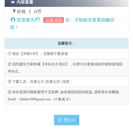
内容查看
1
价格
D币
您需要先
后，才能购买查看隐藏内
注册/登陆
容！
温馨提示：
① 现在【升级VIP】，无限制下载资源
② 强烈建议大家收藏【本站永久地址】，以便今后更换域名时能快速找回
本站点。
③ 下载工具：百度云① |百度云② | 迅雷。
⑤ 本站资源均搜集整理于互联网, 如有侵犯到您的权益, 请联系作者删除。
Email：fulidao168#gmail.com （# 换成 @）
赞(
34
)