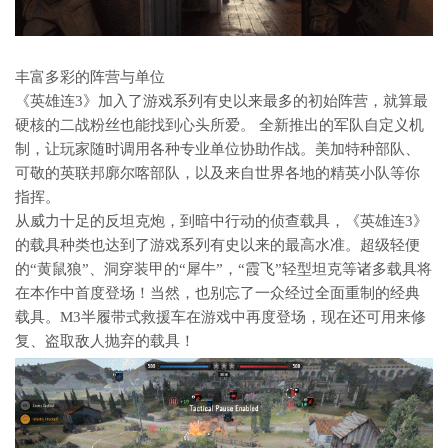
丰富多彩的阵营与单位
《英雄连3》加入了游戏系列有史以来最多的初始阵营，就算最
硬核的二战粉丝也能找到心头所爱。 全新推出的军队自定义机
制，让玩家随时调用各种专业单位协助作战。美加特种部队、
可敬的英联邦廓尔喀部队，以及来自世界各地的精英小队等你
指挥。
从威力十足的反坦克炮，到暗中行动的侦查载具，《英雄连3》
的载具种类也达到了游戏系列有史以来的最高水准。超级轻便
的“黄鼠狼”、洞穿装甲的“犀牛”，“霞飞”轻型坦克等诸多载具将
在本作中首度登场！当然，也别忘了一众经过全面重制的经典
载具。M3半履带式救援车在游戏中再度登场，现在还可用来修
复、盗取敌人抛弃的载具！