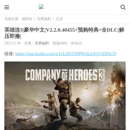
当前位置：
福利岛
>
宅男福利
>
正文
英雄连3|豪华中文|V2.2.0.40455+预购特典+全DLC|解
压即撸|
2025-11-30
分类：
宅男福利
阅读(498)
评论(0)
链接:
https://pan.baidu.com/s/11Li0UONPWch2cEjVJZPACQ