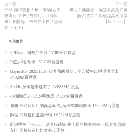
上一篇
下一篇
3381 推特调教大神『潇洒(匹夫
糖心工藤静香 – 淫荡女高蜜穴自
隐世)』VIP付费福利，《隐世
插 白虎穴白浆横流高潮痉挛
录》剧情篇，爷爷强上自己孙媳
【1v-1.28G】
妇 一 (3V)
相关推荐
小羽asmr 俯视芦荟胶 1V387M百度盘
叼鱼小喵 刮擦 1V116M百度盘
Mayurifox-2025.11.20 骑着我的朋友，小穴被中出得灌满溢出
1V320M百度盘
Auddk 身体越来越差了 1V683M百度盘
小灿助眠 25.12.24帮嗨思 1V234M百度盘
圈圈 圣诞装姐姐的鼻息耳语_沉浸式助眠解压 1V328M百度盘
御喵 12月舰长圣诞特辑 1V532M百度盘
原创博主「798ds」 瑜伽服试操 关于粉丝朋友说来一起瑜伽 那就
安排 这着装在姐姐身材上正好