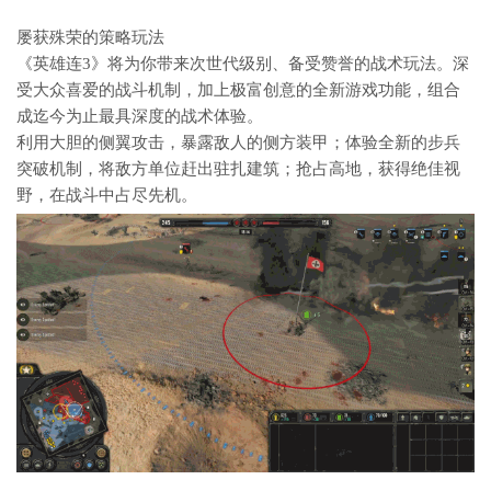
屡获殊荣的策略玩法
《英雄连3》将为你带来次世代级别、备受赞誉的战术玩法。深
受大众喜爱的战斗机制，加上极富创意的全新游戏功能，组合
成迄今为止最具深度的战术体验。
利用大胆的侧翼攻击，暴露敌人的侧方装甲；体验全新的步兵
突破机制，将敌方单位赶出驻扎建筑；抢占高地，获得绝佳视
野，在战斗中占尽先机。