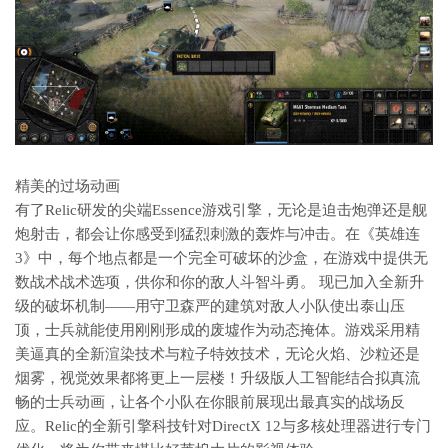
精美的过场动画
有了Relic研发的尖端Essence游戏引擎，无论是迫击炮弹还是舰
炮射击，都会让你感受到猛烈刺激的轰炸与冲击。在《英雄连
3》中，每个地点都是一个完全可破坏的沙盒，在游戏中提供无
数战术战术选项，供你和你的敌人斗智斗勇。 现已加入全新升
级的破坏机制——用守卫森严的建筑对敌人小队使出泰山压
顶，士兵就能使用刚刚形成的废墟作为动态掩体。游戏采用精
美逼真的全新渲染技术与粒子特效技术，无论火焰、沙粒还是
烟雾，视觉效果都将更上一层楼！升级版人工智能结合拟真流
畅的士兵动画，让各个小队在你眼前展现出最真实的战场反
应。Relic的全新引擎科技针对DirectX 12与多核处理器进行专门