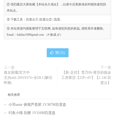
② 强烈建议大家收藏【本站永久地址】，以便今后更换域名时能快速找回
本站点。
③ 下载工具：百度云① |百度云② | 迅雷。
⑤ 本站资源均搜集整理于互联网, 如有侵犯到您的权益, 请联系作者删除。
Email：fulidao168#gmail.com （# 换成 @）
赞(
32
)
上一篇
下一篇
孤女困魇|官方中
【新-足控】雪乃99-莱莎的炼金
文|Build.20919374+全DLC|解压
工房莱莎【25P+4V】【2.14G百
即撸|
度云】
相关推荐
小羽asmr 俯视芦荟胶 1V387M百度盘
叼鱼小喵 刮擦 1V116M百度盘