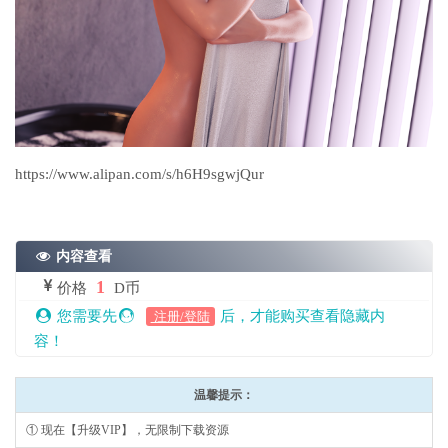
https://www.alipan.com/s/h6H9sgwjQur
内容查看
1
价格
D币
您需要先
后，才能购买查看隐藏内
注册/登陆
容！
温馨提示：
① 现在【升级VIP】，无限制下载资源