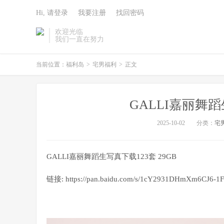
Hi, 请登录
我要注册
找回密码
欢迎光临
我们一直在努力
当前位置：
福利岛
>
宅男福利
>
正文
GALLI嘉丽舞蹈
2025-10-02
分类：
宅
GALLI嘉丽舞蹈生写真下载123套 29GB
链接: https://pan.baidu.com/s/1cY2931DHmXm6CJ6-1