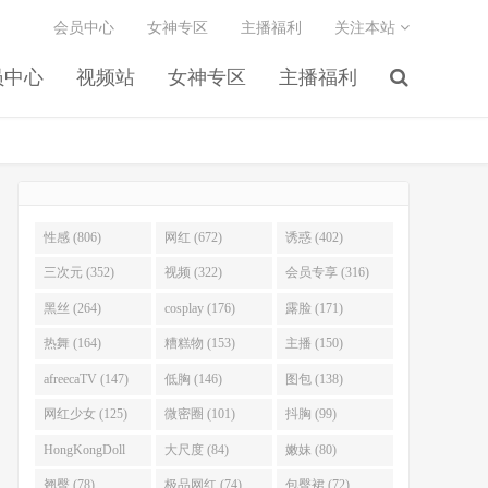
会员中心
女神专区
主播福利
关注本站
员中心
视频站
女神专区
主播福利
性感 (806)
网红 (672)
诱惑 (402)
三次元 (352)
视频 (322)
会员专享 (316)
黑丝 (264)
cosplay (176)
露脸 (171)
热舞 (164)
糟糕物 (153)
主播 (150)
afreecaTV (147)
低胸 (146)
图包 (138)
网红少女 (125)
微密圈 (101)
抖胸 (99)
HongKongDoll
大尺度 (84)
嫩妹 (80)
(92)
翘臀 (78)
极品网红 (74)
包臀裙 (72)