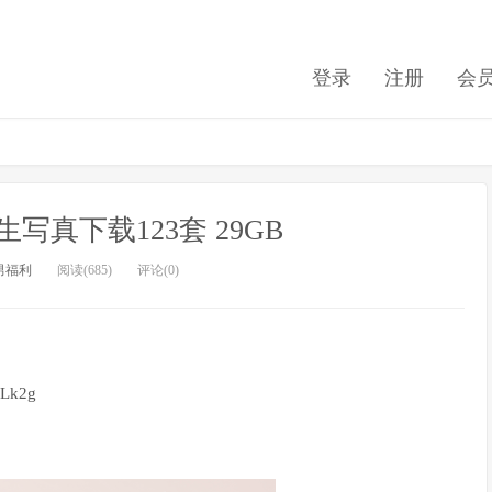
登录
注册
会
生写真下载123套 29GB
男福利
阅读(685)
评论(0)
FLk2g